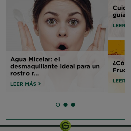
Cuida
guía p
LEER 
Agua Micelar: el
¿Cómo
desmaquillante ideal para un
Fruct
rostro r...
LEER 
LEER MÁS
SLIDE 1
SLIDE 2
SLIDE 3