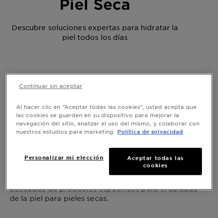
Piel Seca
Descubre soluciones expertas para hidratar la
piel todos los días
Continuar sin aceptar
Home
Seca
Al hacer clic en “Aceptar todas las cookies”, usted acepta que
las cookies se guarden en su dispositivo para mejorar la
Tenemos sus necesidades de
navegación del sitio, analizar el uso del mismo, y colaborar con
nuestros estudios para marketing.
Política de privacidad
piel seca cubiertas
Personalizar mi elección
Aceptar todas las
¿Le preocupa la piel que se ve apretada y con
cookies
picazón, y se siente áspera, roja y escamosa? Bloquee
la humedad con puntas profesionales y el régimen
adecuado de productos específicos para el cuidado
de la piel para pieles secas.