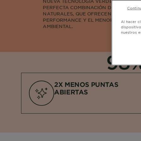
NUEVA TECNOLOGÍA VERDE REPARAD
PERFECTA COMBINACIÓN DE INGREDIE
Continu
NATURALES, QUE OFRECEN UN EXCELE
PERFORMANCE Y EL MENOR IMPACTO
Al hacer c
AMBIENTAL.​
dispositiv
nuestros e
98
2X MENOS PUNTAS
ABIERTAS
¿Cabello
dañado
y