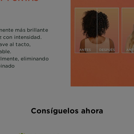
mente más brillante
uz con intensidad.
ave al tacto,
able.
ilmente, eliminando
einado
Consíguelos ahora