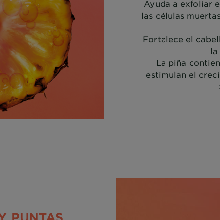
Ayuda a exfoliar e
las células muerta
Fortalece el cabel
la
La piña contie
estimulan el crec
Y PUNTAS