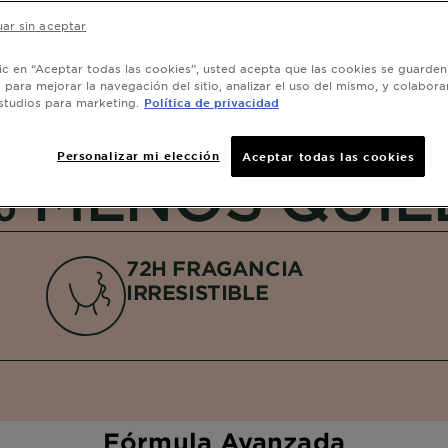
ORA,
NTES
ar sin aceptar
NTE
lic en “Aceptar todas las cookies”, usted acepta que las cookies se guarden
o para mejorar la navegación del sitio, analizar el uso del mismo, y colabora
studios para marketing.
Política de privacidad
Personalizar mi elección
Aceptar todas las cookies
% MENOS QUIE
72H FRAGANCIA
IRRESISTIBLE
Fórmula Avanzada