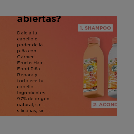
puntas
abiertas?
Dale a tu
cabello el
poder de la
piña con
Garnier
Fructis Hair
Food Piña.
Repara y
fortalece tu
cabello.
Ingredientes
97% de origen
natural, sin
siliconas, sin
parabenos y
con 72H de
Fragancia