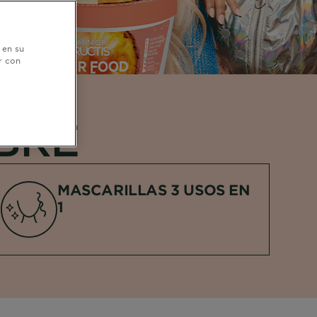
 en su
r con
BRE
MASCARILLAS 3 USOS EN
1