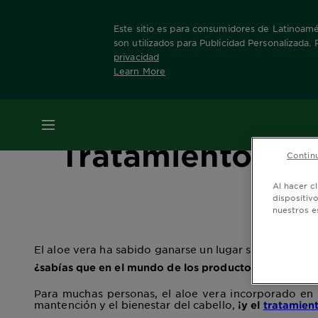
Este sitio es para consumidores de Latinoamér
son utilizados para Publicidad Personalizada.
privacidad
Learn More
Home
Ingredientes
Aloe
MENÚ
Tratamiento hidr
Continu
Al hacer c
dispositiv
nuestros e
El aloe vera ha sabido ganarse un lugar significativo
¿sabías que en el mundo de los productos para el cab
Para muchas personas, el aloe vera incorporado en 
mantención y el bienestar del cabello,
¡y el
tratamient