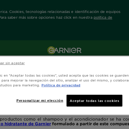
ica. Cookies, tecnologías relacionadas e identificación de equipos
 Para saber más sobre opciones haz click en nuestra
política de
atante de Garnier: 
ar sin aceptar
cabello
lic en “Aceptar todas las cookies”, usted acepta que las cookies se guarden
o para mejorar la navegación del sitio, analizar el uso del mismo, y colabora
studios para marketing.
Política de privacidad
Personalizar mi elección
 en la industria cosmética y medicinal por sus estupendas pr
Aceptar todas las cookies
ello es un compuesto igual de valioso?
productos como el shampoo y el acondicionador se ha conv
o hidratante de Garnier
formulado a partir de este compuest