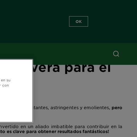
OK
Aloe vera para el
 en su
r con
opiedades hidratantes, astringentes y emolientes,
pero
ertido en un aliado imbatible para contribuir en la
o es clave para obtener resultados fantásticos!