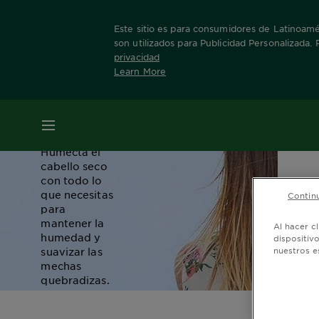
Este sitio es para consumidores de Latinoamér
son utilizados para Publicidad Personalizada.
Hidratación
privacidad
Learn More
del
cabello
MENÚ
Humecta el
cabello seco
con todo lo
que necesitas
Continu
para
mantener la
Al hacer c
humedad y
dispositiv
suavizar las
nuestros e
mechas
quebradizas.