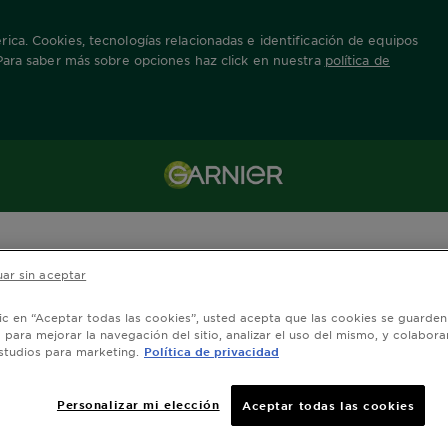
ica. Cookies, tecnologías relacionadas e identificación de equipos
 Para saber más sobre opciones haz click en nuestra
política de
ar sin aceptar
lic en “Aceptar todas las cookies”, usted acepta que las cookies se guarden
o para mejorar la navegación del sitio, analizar el uso del mismo, y colabora
studios para marketing.
Política de privacidad
Personalizar mi elección
Aceptar todas las cookies