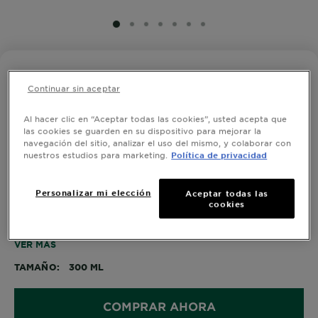
SLIDE 1
SLIDE 2
SLIDE 3
SLIDE 4
SLIDE 5
SLIDE 6
SLIDE 7
FRUCTIS HAIR FOOD 3EN1
Continuar sin aceptar
Crema para Peinar 3en1 Fructis
Hairfood Manteca de Cacao| Para
Al hacer clic en “Aceptar todas las cookies”, usted acepta que
cabello rizado y seco
las cookies se guarden en su dispositivo para mejorar la
navegación del sitio, analizar el uso del mismo, y colaborar con
0.0/5 (0 Reseñas)
nuestros estudios para marketing.
Política de privacidad
Personalizar mi elección
Aceptar todas las
Crema para peinar 3 en 1 de Garnier Fructis Hair Food
cookies
Manteca de Cacao para cabello rizado. Exclusiva
fórnula que brinda 3 usos: Nutrición, definición y
efecto anti-frizz. 98% origen natural. Fórmula Vegana.
VER MÁS
Sin Parabenos Ni Siliconas.
TAMAÑO
300 ML
COMPRAR AHORA