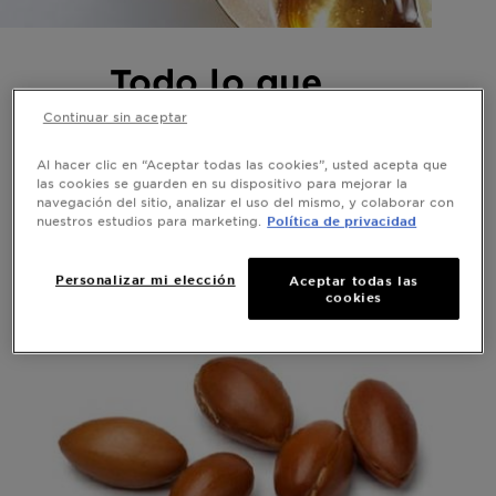
Todo lo que
necesitas saber
Continuar sin aceptar
sobre el Argán
Al hacer clic en “Aceptar todas las cookies”, usted acepta que
las cookies se guarden en su dispositivo para mejorar la
navegación del sitio, analizar el uso del mismo, y colaborar con
Oro líquido
nuestros estudios para marketing.
Política de privacidad
Personalizar mi elección
Aceptar todas las
cookies