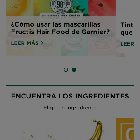
¿Cómo usar las mascarillas
Tintur
Fructis Hair Food de Garnier?
que n
LEER MÁS
LEER 
SLIDE 1
SLIDE 2
ENCUENTRA LOS INGREDIENTES
Elige un ingrediente