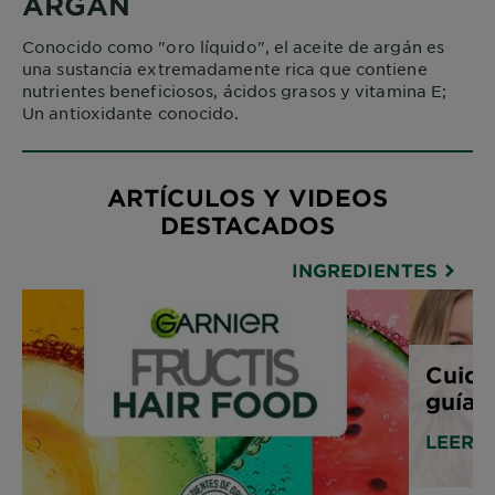
ARGÁN
Conocido como "oro líquido", el aceite de argán es
una sustancia extremadamente rica que contiene
nutrientes beneficiosos, ácidos grasos y vitamina E;
Un antioxidante conocido.
ARTÍCULOS Y VIDEOS
DESTACADOS
INGREDIENTES
Cuida
guía p
LEER 