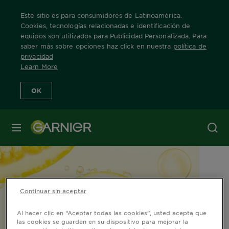
Este sitio es para consumidores de Latinoamérica.
Cookies, tecnologías relacionadas e identificación de
equipos son utilizados para Publicidad Personalizada. Para
saber más sobre opciones haz click en nuestra
política de
Home
Ingredientes
Vitamina C
privacidad
Learn More
OK
MENÚ
Continuar sin aceptar
Al hacer clic en “Aceptar todas las cookies”, usted acepta que
las cookies se guarden en su dispositivo para mejorar la