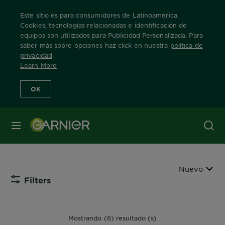
Este sitio es para consumidores de Latinoamérica.
Cookies, tecnologías relacionadas e identificación de
equipos son utilizados para Publicidad Personalizada. Para
saber más sobre opciones haz click en nuestra
política de
Home
Productos
Nutrisse Coloríssimos
privacidad
Learn More
Nutrisse Colorissimo
OK
Nutrisse Coloríssimos: Colores intensos con
MENÚ
reflejos visibles. Tecnología específica que
traspasa los límites del color.
Ordenar por
Nuevo
Filters
CLOSE 
Mostrando (6) resultado (s)