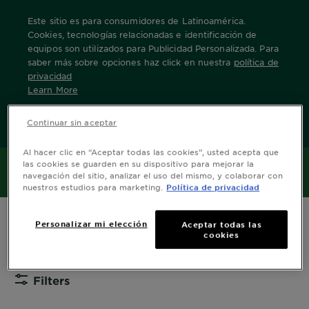
Este sitio es para consumidores de Latinoamérica.
Cookies, tecnologías relacionadas e identificación de
equipos son utilizados para Publicidad Personalizada. Para
saber más sobre opciones haz click en nuestra
política de
Home
Productos
skin-care
toallitas-faciales
privacidad
Learn More
Toallitas Faciales
OK
Continuar sin aceptar
Al hacer clic en “Aceptar todas las cookies”, usted acepta que
Las toallitas faciales desmaquillantes son tu
las cookies se guarden en su dispositivo para mejorar la
MENÚ
mejor alternativa para limpiar y desmaquillar
navegación del sitio, analizar el uso del mismo, y colaborar con
nuestros estudios para marketing.
Política de privacidad
tu rostro cuando no te sobra el tiempo! De
rápida aplicación, cómodo almacenamiento
y textura suave.
Personalizar mi elección
Aceptar todas las
cookies
Ordenar por
Nuevo
Filters
CLOSE 