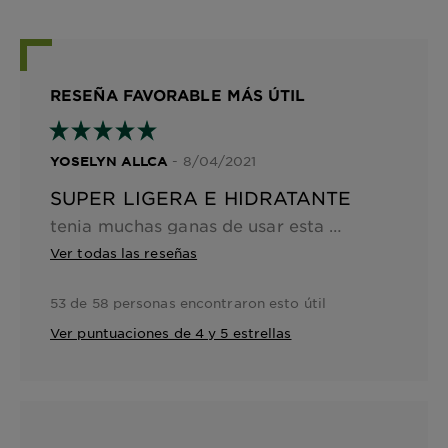
RESEÑA FAVORABLE MÁS ÚTIL
- 8/04/2021
YOSELYN ALLCA
SUPER LIGERA E HIDRATANTE
tenia muchas ganas de usar esta crema ya que tengo varias manchitas en el rostro generadas por el acne, y por exposicion al sol, mi piel es sensible y grasa . la crema se absorbe super rapido, es super ligera, super hidratante y deja mi rostro mate y me ah ayudado atenuar manchas e imperfecciones su factor de proteccion 30 me hace sentir mucho mas protegida
Ver todas las reseñas
53 de 58 personas encontraron esto útil
Ver puntuaciones de 4 y 5 estrellas