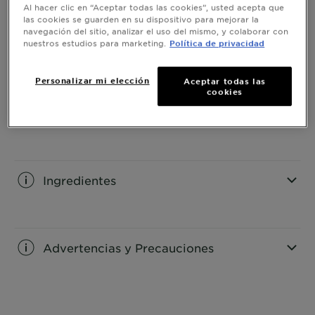
Al hacer clic en “Aceptar todas las cookies”, usted acepta que
las cookies se guarden en su dispositivo para mejorar la
navegación del sitio, analizar el uso del mismo, y colaborar con
Información del producto
nuestros estudios para marketing.
Política de privacidad
CLOSE SUBPANEL
Personalizar mi elección
Aceptar todas las
cookies
Modo de uso
CLOSE SUBPANEL
Ingredientes
CLOSE SUBPANEL
Advertencias y Precauciones
CLOSE SUBPANEL