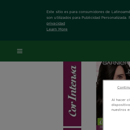
Este sitio es para consumidores de Latinoamér
son utilizados para Publicidad Personalizada.
privacidad
Learn More
Home
Nuestras Marcas
Cor Intensa
Info
MENÚ
Continu
Al hacer c
dispositiv
nuestros e