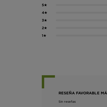
5
★
4
★
3
★
2
★
1
★
RESEÑA FAVORABLE MÁ
Sin reseñas