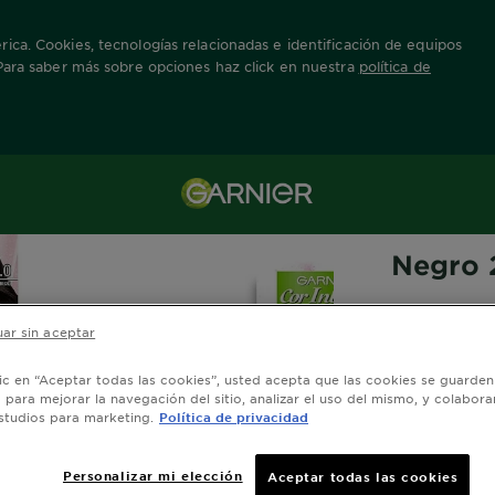
ica. Cookies, tecnologías relacionadas e identificación de equipos
 Para saber más sobre opciones haz click en nuestra
política de
 Producto
COR INTENSA
Negro 
0.0/
ar sin aceptar
lic en “Aceptar todas las cookies”, usted acepta que las cookies se guarden
Ver Tonos Simi
o para mejorar la navegación del sitio, analizar el uso del mismo, y colabora
studios para marketing.
Política de privacidad
N
Personalizar mi elección
Aceptar todas las cookies