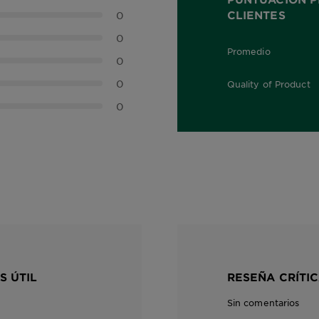
CLIENTES
0
0
Promedio
0.0 out of 5 stars
0
0
Quality of Product
0.0 out of 5 stars
0
S ÚTIL
RESEÑA CRÍTIC
Sin comentarios