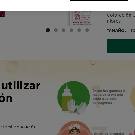
Coloración C
Flores
TAMAÑO
11
SLIDE 1
SLIDE 2
SLIDE 3
SLIDE 4
SLIDE 5
SLIDE 6
utilizar
ión
 facil aplicación