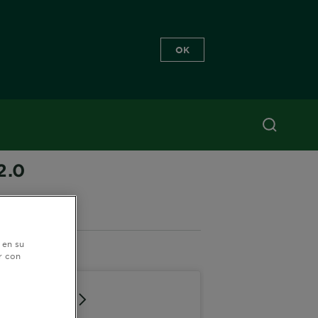
OK
2.0
5 (0 Reseñas)
 en su
lares
r con
egro 2.0