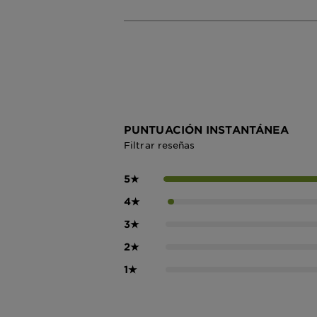
PUNTUACIÓN INSTANTÁNEA
Filtrar reseñas
5
★
4
★
3
★
2
★
1
★