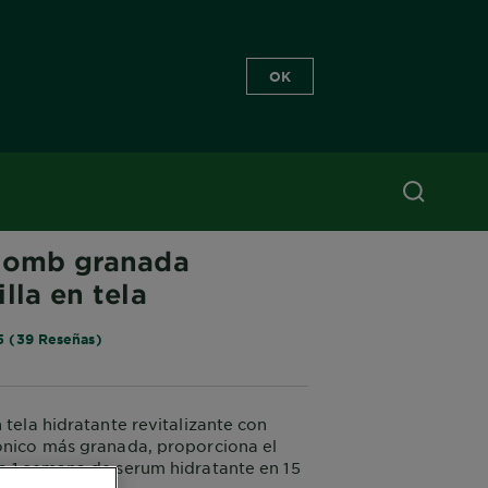
OK
Bomb granada
lla en tela
5 (39 Reseñas)
 tela hidratante revitalizante con
ónico más granada, proporciona el
a 1 semana de serum hidratante en 15