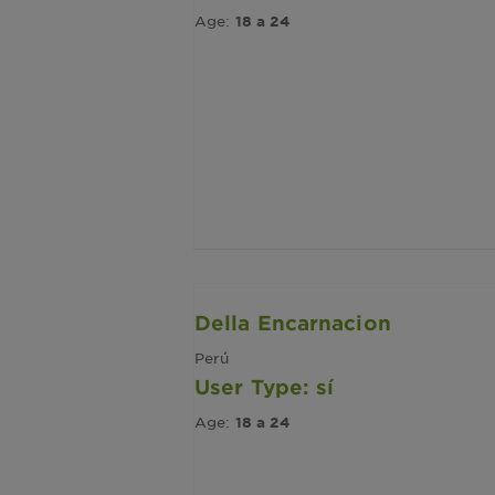
Age:
18 a 24
Della Encarnacion
Perú
User Type: sí
Age:
18 a 24