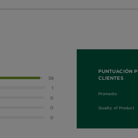
PUNTUACIÓN P
CLIENTES
38
1
Promedio
5.0 out of 5 stars
0
0
Quality of Product
5.0 out of 5 stars
0