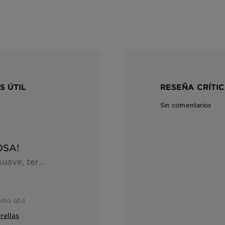
S ÚTIL
RESEÑA CRÍTIC
Sin comentarios
OSA!
Dejó mi piel hidratada, suave, tersa, gracias al ácido hialurónico, la hidratación de mi piel ha sido máximo!! A penas la use, note la diferencia, se absorbe muy bien y ayuda a otros productos a absorberse eficazmente también, me encantó y ya he vuelto a comprar más
sto útil
rellas