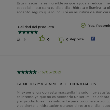
Esta mascarilla es increíble ya que ayuda a reducir lín
especial , listo para tu dia a dia , hidrata e ilumina tu
encanto seguro que lo incluiré en mi rutina de skin car
Yes, Recomi
Calidad del producto
Reporte
0
Útil ?
0
- 15/05/2021
LA MEJOR MASCARILLA DE HIDRATACION
Mi experiencia con esta mascarilla ha sido muy satisfact
es intensa ya que no es necesario un serum , se adapta
y el producto es mas suficiente para todo mi rostro. Lo
y se siente la hidratación durante el resto del dia , s