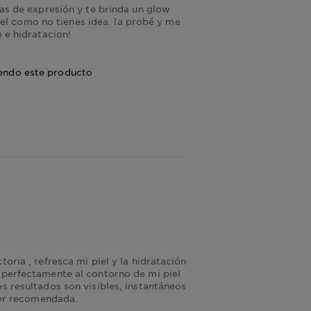
eas de expresión y te brinda un glow
 piel como no tienes idea. la probé y me
e e hidratacion!
endo este producto
oria , refresca mi piel y la hidratación
 perfectamente al contorno de mi piel
s resultados son visibles, instantáneos
uper recomendada.