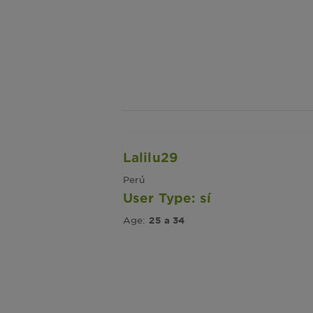
Lalilu29
Perú
User Type: sí
Age:
25 a 34