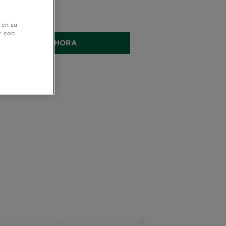
3G
 en su
r con
COMPRAR AHORA