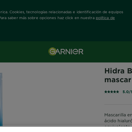
ica. Cookies, tecnologías relacionadas e identificación de equipos
 Para saber más sobre opciones haz click en nuestra
política de
rillas
Info Producto
SKIN ACTIVE
Hidra 
mascari
5.0/
Mascarilla en
ácido hialur
equivalente 