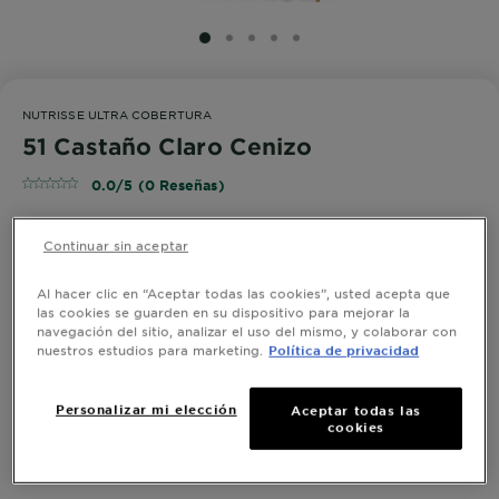
SLIDE 1
SLIDE 2
SLIDE 3
SLIDE 4
SLIDE 5
NUTRISSE ULTRA COBERTURA
51 Castaño Claro Cenizo
0.0/5 (0 Reseñas)
Continuar sin aceptar
¡PRUÉBALO!
Al hacer clic en “Aceptar todas las cookies”, usted acepta que
las cookies se guarden en su dispositivo para mejorar la
navegación del sitio, analizar el uso del mismo, y colaborar con
nuestros estudios para marketing.
Política de privacidad
Ver Tonos Similares
Personalizar mi elección
Aceptar todas las
51 Castaño Claro Cenizo
cookies