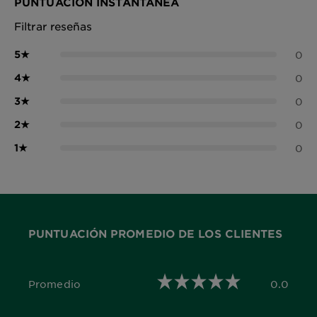
PUNTUACIÓN INSTANTÁNEA
Filtrar reseñas
5
★
0
4
★
0
3
★
0
2
★
0
1
★
0
PUNTUACIÓN PROMEDIO DE LOS CLIENTES
Promedio
0.0
0.0 out of 5 stars