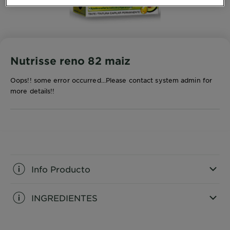
Nutrisse reno 82 maiz
Oops!! some error occurred...Please contact system admin for
more details!!
Info Producto
INGREDIENTES