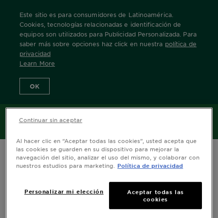
Este sitio es para consumidores de Latinoamérica.
Cookies, tecnologías relacionadas e identificación de
equipos son utilizados para Publicidad Personalizada. Para
saber más sobre opciones haz click en nuestra
política de
Home
Nuestras Marcas
Nutrisse
nutrisse-reno-82-maiz
privacidad
Learn More
OK
MENÚ
Continuar sin aceptar
Al hacer clic en “Aceptar todas las cookies”, usted acepta que
las cookies se guarden en su dispositivo para mejorar la
navegación del sitio, analizar el uso del mismo, y colaborar con
nuestros estudios para marketing.
Política de privacidad
Personalizar mi elección
Aceptar todas las
cookies