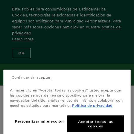
Este sitio es para consumidores de Latinoamérica.
Cookies, tecnologías relacionadas e identificación de
equipos son utilizados para Publicidad Personalizada. Para
saber más sobre opciones haz click en nuestra
política de
Home
Nuestras Marcas
Nutrisse
nutrisse-reno-trat-93-margari
privacidad
Learn More
OK
MENÚ
Continuar sin aceptar
Al hacer clic en “Aceptar todas las cookies”, usted acepta que
las cookies se guarden en su dispositivo para mejorar la
navegación del sitio, analizar el uso del mismo, y colaborar con
nuestros estudios para marketing.
Política de privacidad
Personalizar mi elección
Aceptar todas las
cookies