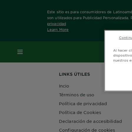
Este sitio es para consumidores de Latinoamér
son utilizados para Publicidad Personalizada.
privacidad
Learn More
Home
Nuestras Marcas
Obao Men
Sport
Continu
MENÚ
Al hacer c
dispositiv
nuestros e
LINKS ÚTILES
Incio
Términos de uso
Política de privacidad
Política de Cookies
Declaración de accesibilidad
Configuración de cookies