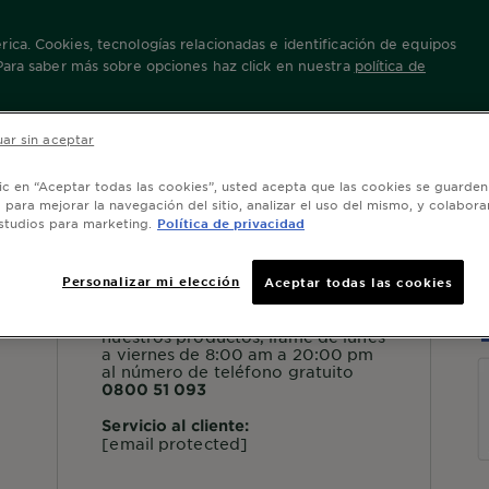
ica. Cookies, tecnologías relacionadas e identificación de equipos
 Para saber más sobre opciones haz click en nuestra
política de
ar sin aceptar
lic en “Aceptar todas las cookies”, usted acepta que las cookies se guarden
o para mejorar la navegación del sitio, analizar el uso del mismo, y colabora
studios para marketing.
Política de privacidad
SERVICIO AL CONSUMIDOR
S
Personalizar mi elección
Aceptar todas las cookies
Para más información sobre
nuestros productos, llame de lunes
a viernes de 8:00 am a 20:00 pm
al número de teléfono gratuito
0800 51 093
Servicio al cliente:
[email protected]