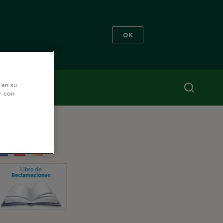
OK
 en su
r con
ÍGUENOS