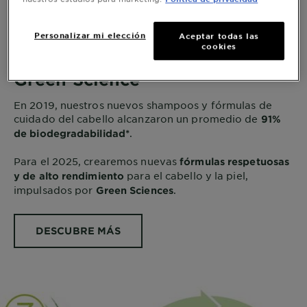
Personalizar mi elección
Aceptar todas las
cookies
Mas fórmulas ecológicas y
Green Science
En 2019, nuestros nuevos shampoos y fórmulas de
cuidado del cabello alcanzaron un promedio de
91%
.
de biodegradabilidad*
Para el 2025, crearemos nuevas
fórmulas respetuosas
para el cabello y la piel,
y de alto rendimiento
impulsados por
.
Green Sciences
DESCUBRE MÁS