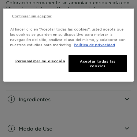
Coloración permanente sin amoníaco enriquecida con
10 aceites nutritivos y Keratina vegetal para un color
excepcional de larga duración. Cabello 5 veces más
Continuar sin aceptar
fuerte y brillante.
VER MÁS
Al hacer clic en “Aceptar todas las cookies”, usted acepta que
las cookies se guarden en su dispositivo para mejorar la
COMPRAR AHORA
navegación del sitio, analizar el uso del mismo, y colaborar con
nuestros estudios para marketing.
Política de privacidad
Personalizar mi elección
Aceptar todas las
cookies
Información del producto
CLOSE SUBPANEL
Ingredientes
CLOSE SUBPANEL
Modo de Uso